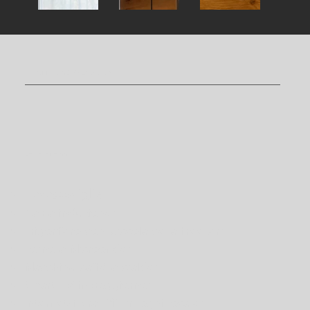
I servizi della
Suite Croz del Re
Elettrodomestici
Lavastoviglie
Gas a induzione;
Frigorifero con piccola cella freezer;
Forno a Microonde;
Macchina caffè a cialde;
Smart TV in soggiorno;
Internet/fibra Wifi in ogni locale;