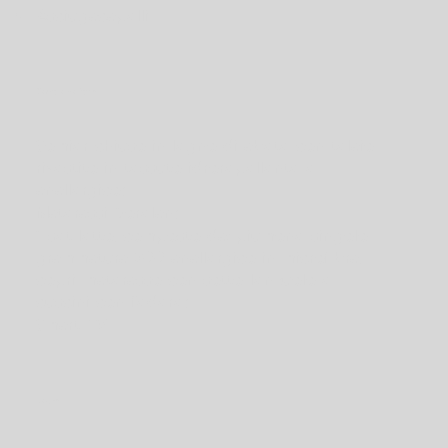
Asciugacapelli.
Camera da letto
Somier chiuso in legno di abete con telaio
rivestito in tessuto idrorepellente e
anallergico;
Materassi Dorelan;
1 set letto, composto da: piumone singolo
grammatura 200 anallergico in microfibra,
copri-materasso con sotto-lenzuolo e
cuscini con federe;
Smart TV.
Bagno